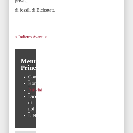
privata
di fossili di Eichsttatt.
< Indietro
Avanti >
Menu
Principale
Contatti
Home
Attività
Dicono
di
noi
LINK